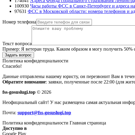
174041
Адреса Фонда социального страхования Ленингра
100930
Часы работы ФСС в Санкт-Петербурге и адреса на
97631
ФСС в Московской области: номера телефонов и ад
Номер телефона
Текст вопроса
Пример:
Я ветеран труда. Каким образом я могу получить 50%
Задать вопрос
Политика конфиденциальности
Спасибо!
Данные отправлены нашему юристу, он перезвонит Вам в течен
Обратите внимание
: заявки, полученные после 22:00 (для жи
fss-gosuslugi.top
© 2026
Неофициальный сайт! У нас размещена самая актуальная инфо
Почта:
support@fss-gosuslugi.top
Политика конфиденциальности
Главная страница
Доступно в
Google Play