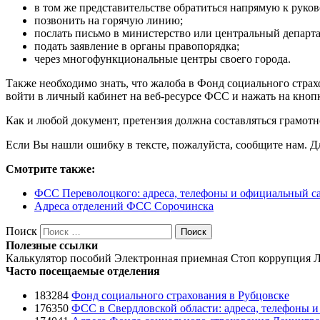
в том же представительстве обратиться напрямую к руко
позвонить на горячую линию;
послать письмо в министерство или центральный депар
подать заявление в органы правопорядка;
через многофункциональные центры своего города.
Также необходимо знать, что жалоба в Фонд социального стра
войти в личный кабинет на веб-ресурсе ФСС и нажать на кнопк
Как и любой документ, претензия должна составляться грамотн
Если Вы нашли ошибку в тексте, пожалуйста, сообщите нам. Для
Смотрите также:
ФСС Переволоцкого: адреса, телефоны и официальный с
Адреса отделений ФСС Сорочинска
Поиск
Поиск
Полезные ссылки
Калькулятор пособий
Электронная приемная
Стоп коррупция
Л
Часто посещаемые отделения
183284
Фонд социального страхования в Рубцовске
176350
ФСС в Свердловской области: адреса, телефоны 