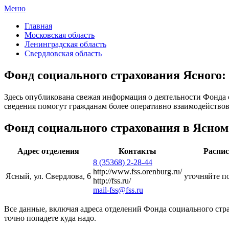
Меню
ФСС России
Все отделения Фонда социального страхования России
Главная
Московская область
Ленинградская область
Свердловская область
Фонд социального страхования Ясного:
Здесь опубликована свежая информация о деятельности Фонда 
сведения помогут гражданам более оперативно взаимодействова
Фонд социального страхования в Ясном
Адрес отделения
Контакты
Распис
8 (35368) 2-28-44
http://www.fss.orenburg.ru/
Ясный, ул. Свердлова, 6
уточняйте п
http://fss.ru/
mail-fss@fss.ru
Все данные, включая адреса отделений Фонда социального стр
точно попадете куда надо.