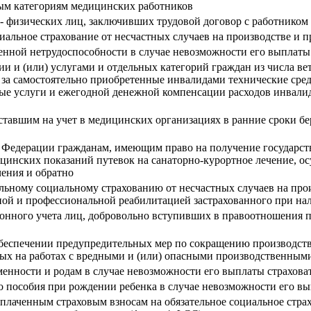
ым категориям медицинских работников
 - физических лиц, заключивших трудовой договор с работником
циальное страхование от несчастных случаев на производстве и
енной нетрудоспособности в случае невозможности его выплаты
 и (или) услугами и отдельных категорий граждан из числа вет
 за самостоятельно приобретенные инвалидами технические сред
нные услуги и ежегодной денежной компенсации расходов инвали
тавшим на учет в медицинских организациях в ранние сроки бе
 Федерации гражданам, имеющим право на получение государств
цинских показаний путевок на санаторно-курортное лечение, о
чения и обратно
ельному социальному страхованию от несчастных случаев на про
ной и профессиональной реабилитацией застрахованного при на
ионного учета лиц, добровольно вступивших в правоотношения 
обеспечении предупредительных мер по сокращению производст
ятых на работах с вредными и (или) опасными производственным
менности и родам в случае невозможности его выплаты страхова
 пособия при рождении ребенка в случае невозможности его вы
уплаченным страховым взносам на обязательное социальное страх