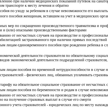
тавлению при наличии медицинских показаний путевок на санато
ом транспорте к месту лечения и обратно
обия по уходу за ребенком в случае невозможности его выплаты
ного пособия женщинам, вставшим на учет в медицинских орган
ных мер по сокращению производственного травматизма и проф
ыми и (или) опасными производственными факторами
ованию от несчастных случаев на производстве и профессиональ
абилитацией застрахованного при наличии прямых последствий 
нным лицам единовременного пособия при рождении ребенка в с
номической деятельности страхователя по обязательному социал
 видов экономической деятельности подразделений страховате
нным лицам пособия по временной нетрудоспособности в случае 
 страхователей - физических лиц, обязанных уплачивать страхов
 тарифу на обязательное социальное страхование от несчастных
ным лицам пособия по беременности и родам в случае невозможн
ованию от несчастных случаев на производстве и профессиональ
о на получение страховых выплат в случае его смерти
ионного учета страхователей - юридических лиц по месту нахож