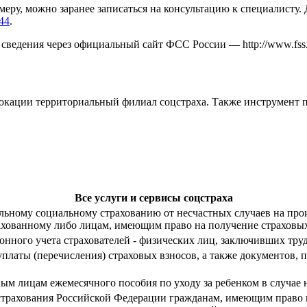
еру, можно заранее записаться на консультацию к специалисту.
-44
.
е сведения через официальный сайт ФСС России —
http://www.fss
локации территориальный филиал соцстраха. Также инструмент 
Все услуги и сервисы соцстраха
ельному социальному страхованию от несчастных случаев на про
ахованному либо лицам, имеющим право на получение страховых
ионного учета страхователей - физических лиц, заключивших тру
платы (перечисления) страховых взносов, а также документов,
ным лицам ежемесячного пособия по уходу за ребенком в случае
 страхования Российской Федерации гражданам, имеющим право 