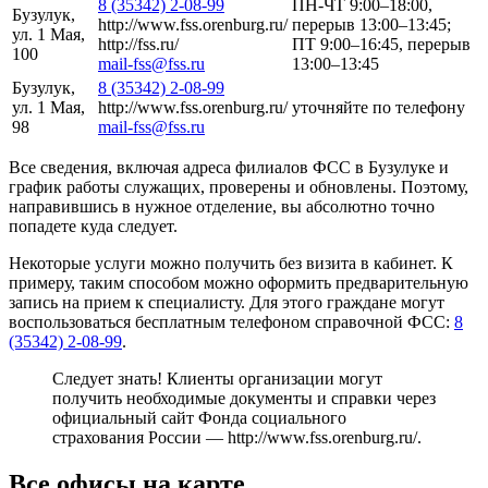
8 (35342) 2-08-99
ПН-ЧТ 9:00–18:00,
Бузулук,
http://www.fss.orenburg.ru/
перерыв 13:00–13:45;
ул. 1 Мая,
http://fss.ru/
ПТ 9:00–16:45, перерыв
100
mail-fss@fss.ru
13:00–13:45
Бузулук,
8 (35342) 2-08-99
ул. 1 Мая,
http://www.fss.orenburg.ru/
уточняйте по телефону
98
mail-fss@fss.ru
Все сведения, включая адреса филиалов ФСС в Бузулуке и
график работы служащих, проверены и обновлены. Поэтому,
направившись в нужное отделение, вы абсолютно точно
попадете куда следует.
Некоторые услуги можно получить без визита в кабинет. К
примеру, таким способом можно оформить предварительную
запись на прием к специалисту. Для этого граждане могут
воспользоваться бесплатным телефоном справочной ФСС:
8
(35342) 2-08-99
.
Следует знать! Клиенты организации могут
получить необходимые документы и справки через
официальный сайт Фонда социального
страхования России —
http://www.fss.orenburg.ru/
.
Все офисы на карте