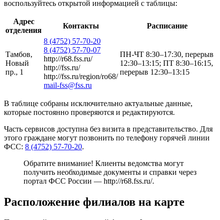
воспользуйтесь открытой информацией с таблицы:
Адрес
Контакты
Расписание
отделения
8 (4752) 57-70-20
8 (4752) 57-70-07
Тамбов,
ПН-ЧТ 8:30–17:30, перерыв
http://r68.fss.ru/
Новый
12:30–13:15; ПТ 8:30–16:15,
http://fss.ru/
пр., 1
перерыв 12:30–13:15
http://fss.ru/region/ro68/
mail-fss@fss.ru
В таблице собраны исключительно актуальные данные,
которые постоянно проверяются и редактируются.
Часть сервисов доступна без визита в представительство. Для
этого граждане могут позвонить по телефону горячей линии
ФСС:
8 (4752) 57-70-20
.
Обратите внимание! Клиенты ведомства могут
получить необходимые документы и справки через
портал ФСС России —
http://r68.fss.ru/
.
Расположение филиалов на карте