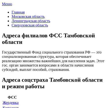
Меню
ФСС России
Все отделения Фонда социального страхования России
Главная
Московская область
Ленинградская область
Свердловская область
Адреса филиалов ФСС Тамбовской
области
Государственный Фонд социального страхования РФ — это
специализированная структура, которая обеспечивает
реализацию множества важнейших для населения задач. Этот
гос. орган занимается вопросами в области начисления
субсидий, выплат пособий, страхования.
Адреса соцстраха Тамбовской области
и режим работы
ФСС
Жердевка
Кирсанов