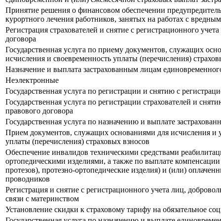
Принятие решения о финансовом обеспечении предупредитель
курортного лечения работников, занятых на работах с вредн
Регистрация страхователей и снятие с регистрационного учета
договора
Государственная услуга по приему документов, служащих осн
исчисления и своевременность уплаты (перечисления) страхов
Назначение и выплата застрахованным лицам единовременного
Неэлектронные
Государственная услуга по регистрации и снятию с регистрац
Государственная услуга по регистрации страхователей и сняти
правового договора
Государственная услуга по назначению и выплате застрахова
Прием документов, служащих основаниями для исчисления и у
уплаты (перечисления) страховых взносов
Обеспечение инвалидов техническими средствами реабилитации
ортопедическими изделиями, а также по выплате компенсации
протезов), протезно-ортопедические изделия) и (или) оплаче
проводников
Регистрация и снятие с регистрационного учета лиц, доброво
связи с материнством
Установление скидки к страховому тарифу на обязательное со
Государственная услуга по назначению и выплате единовремен