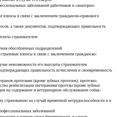
ессиональных заболеваний работников и санаторно-
ые взносы в связи с заключением гражданско-правового
носов, а также документов, подтверждающих правильность
платы страхователем
дения обособленных подразделений
 страховые взносы в связи с заключением гражданско-
лучае невозможности его выплаты страхователем
 подтверждающих правильность исчисления и своевременность
еранов протезами (кроме зубных протезов), протезно-
ства реабилитации (ветеранами протезы (кроме зубных
дов на содержание и ветеринарное обслуживание собак-
му страхованию на случай временной нетрудоспособности и в
 профессиональных заболеваний
изациях в ранние сроки беременности, в случае