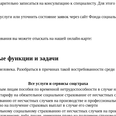
арительно записаться на консультацию к специалисту. Для этог
услуги или уточнить состояние заявок через сайт Фонда социа
вания вы можете отыскать на нашей онлайн-карте:
ые функции и задачи
ловека. Разобраться в причинах такой востребованности среди
Все услуги и сервисы соцстраха
нным лицам пособия по временной нетрудоспособности в случае 
 тарифу на обязательное социальное страхование от несчастных
ованию от несчастных случаев на производстве и профессиональ
о на получение страховых выплат в случае его смерти
ельному социальному страхованию от несчастных случаев на про
ахованному либо лицам, имеющим право на получение страховых