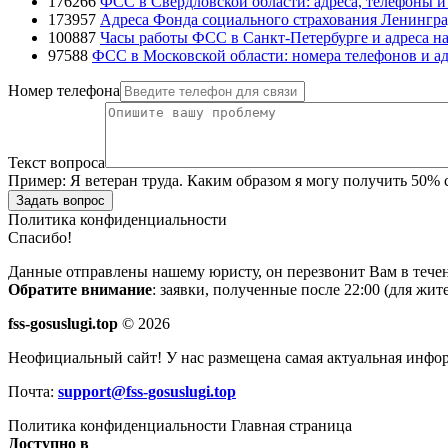
176266
ФСС в Свердловской области: адреса, телефоны 
173957
Адреса Фонда социального страхования Ленингра
100887
Часы работы ФСС в Санкт-Петербурге и адреса на
97588
ФСС в Московской области: номера телефонов и ад
Номер телефона
Текст вопроса
Пример:
Я ветеран труда. Каким образом я могу получить 50%
Задать вопрос
Политика конфиденциальности
Спасибо!
Данные отправлены нашему юристу, он перезвонит Вам в течен
Обратите внимание
: заявки, полученные после 22:00 (для жи
fss-gosuslugi.top
© 2026
Неофициальный сайт! У нас размещена самая актуальная инфо
Почта:
support@fss-gosuslugi.top
Политика конфиденциальности
Главная страница
Доступно в