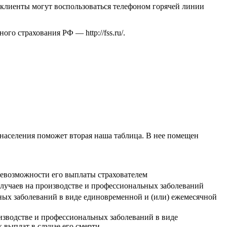
о клиенты могут воспользоваться телефоном горячей линии
льного страхования РФ —
http://fss.ru/
.
 населения поможет вторая наша таблица. В нее помещен
невозможности его выплаты страхователем
 случаев на производстве и профессиональных заболеваний
ных заболеваний в виде единовременной и (или) ежемесячной
изводстве и профессиональных заболеваний в виде
 выплат в случае его смерти