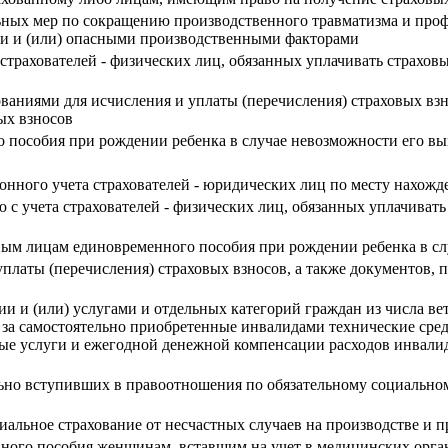
ных мер по сокращению производственного травматизма и проф
ыми и (или) опасными производственными факторами
 страхователей - физических лиц, обязанных уплачивать страхов
ованиями для исчисления и уплаты (перечисления) страховых вз
ых взносов
 пособия при рождении ребенка в случае невозможности его вы
ионного учета страхователей - юридических лиц по месту нахож
ю с учета страхователей - физических лиц, обязанных уплачивать
нным лицам единовременного пособия при рождении ребенка в с
платы (перечисления) страховых взносов, а также документов,
 и (или) услугами и отдельных категорий граждан из числа вет
 за самостоятельно приобретенные инвалидами технические сред
нные услуги и ежегодной денежной компенсации расходов инвали
льно вступивших в правоотношения по обязательному социально
циальное страхование от несчастных случаев на производстве и
ного пособия женщинам, вставшим на учет в медицинских орган