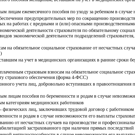
ным лицам ежемесячного пособия по уходу за ребенком в случае
обеспечении предупредительных мер по сокращению производст
ятых на работах с вредными и (или) опасными производственным
номической деятельности страхователя по обязательному социал
 видов экономической деятельности подразделений страховате
м на обязательное социальное страхование от несчастных случа
)
тавшим на учет в медицинских организациях в ранние сроки бе
уплаченным страховым взносам на обязательное социальное страх
ту страхового обеспечения (форма 4-ФСС)
ионного учета лиц, добровольно вступивших в правоотношения 
ным лицам пособия по беременности и родам в случае невозможн
ым категориям медицинских работников
 - физических лиц, заключивших трудовой договор с работником
менности и родам в случае невозможности его выплаты страхова
ованию от несчастных случаев на производстве и профессиональ
абилитацией застрахованного при наличии прямых последствий 
енной нетрудоспособности в случае невозможности его выплаты