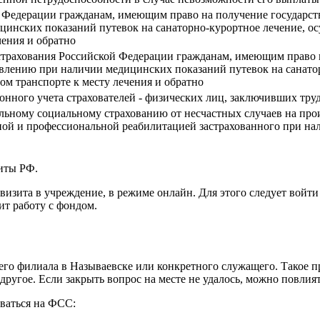
 Федерации гражданам, имеющим право на получение государств
цинских показаний путевок на санаторно-курортное лечение, о
чения и обратно
 страхования Российской Федерации гражданам, имеющим право 
тавлению при наличии медицинских показаний путевок на санато
ом транспорте к месту лечения и обратно
ионного учета страхователей - физических лиц, заключивших тру
ельному социальному страхованию от несчастных случаев на про
ной и профессиональной реабилитацией застрахованного при на
иты РФ.
визита в учреждение, в режиме онлайн. Для этого следует войт
ит работу с фондом.
сего филиала в Называевске или конкретного служащего. Такое 
другое. Если закрыть вопрос на месте не удалось, можно повли
ваться на ФСС: