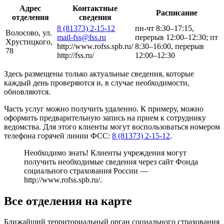
Адрес
Контактные
Расписание
отделения
сведения
8 (81373) 2-15-12
пн-чт 8:30–17:15,
Волосово, ул.
mail-fss@fss.ru
перерыв 12:00–12:30; пт
Хрустицкого,
http://www.rofss.spb.ru/
8:30–16:00, перерыв
78
http://fss.ru/
12:00–12:30
Здесь размещены только актуальные сведения, которые
каждый день проверяются и, в случае необходимости,
обновляются.
Часть услуг можно получить удаленно. К примеру, можно
оформить предварительную запись на прием к сотруднику
ведомства. Для этого клиенты могут воспользоваться номером
телефона горячей линии ФСС:
8 (81373) 2-15-12
.
Необходимо знать! Клиенты учреждения могут
получить необходимые сведения через сайт Фонда
социального страхования России —
http://www.rofss.spb.ru/
.
Все отделения на карте
Ближайший территориальный орган социального страхования