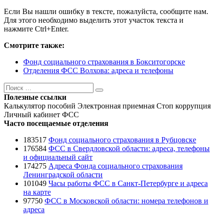
Если Вы нашли ошибку в тексте, пожалуйста, сообщите нам.
Для этого необходимо выделить этот участок текста и
нажмите Ctrl+Enter.
Смотрите также:
Фонд социального страхования в Бокситогорске
Отделения ФСС Волхова: адреса и телефоны
Поиск
Поиск
Полезные ссылки
Калькулятор пособий
Электронная приемная
Стоп коррупция
Личный кабинет ФСС
Часто посещаемые отделения
183517
Фонд социального страхования в Рубцовске
176584
ФСС в Свердловской области: адреса, телефоны
и официальный сайт
174275
Адреса Фонда социального страхования
Ленинградской области
101049
Часы работы ФСС в Санкт-Петербурге и адреса
на карте
97750
ФСС в Московской области: номера телефонов и
адреса