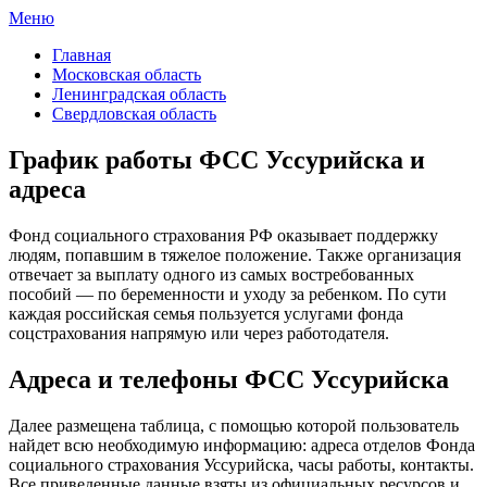
Меню
ФСС России
Все отделения Фонда социального страхования России
Главная
Московская область
Ленинградская область
Свердловская область
График работы ФСС Уссурийска и
адреса
Фонд социального страхования РФ оказывает поддержку
людям, попавшим в тяжелое положение. Также организация
отвечает за выплату одного из самых востребованных
пособий — по беременности и уходу за ребенком. По сути
каждая российская семья пользуется услугами фонда
соцстрахования напрямую или через работодателя.
Адреса и телефоны ФСС Уссурийска
Далее размещена таблица, с помощью которой пользователь
найдет всю необходимую информацию: адреса отделов Фонда
социального страхования Уссурийска, часы работы, контакты.
Все приведенные данные взяты из официальных ресурсов и