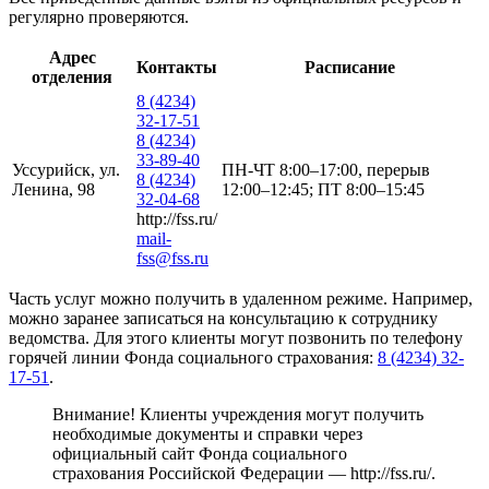
регулярно проверяются.
Адрес
Контакты
Расписание
отделения
8 (4234)
32-17-51
8 (4234)
33-89-40
Уссурийск, ул.
ПН-ЧТ 8:00–17:00, перерыв
8 (4234)
Ленина, 98
12:00–12:45; ПТ 8:00–15:45
32-04-68
http://fss.ru/
mail-
fss@fss.ru
Часть услуг можно получить в удаленном режиме. Например,
можно заранее записаться на консультацию к сотруднику
ведомства. Для этого клиенты могут позвонить по телефону
горячей линии Фонда социального страхования:
8 (4234) 32-
17-51
.
Внимание! Клиенты учреждения могут получить
необходимые документы и справки через
официальный сайт Фонда социального
страхования Российской Федерации —
http://fss.ru/
.