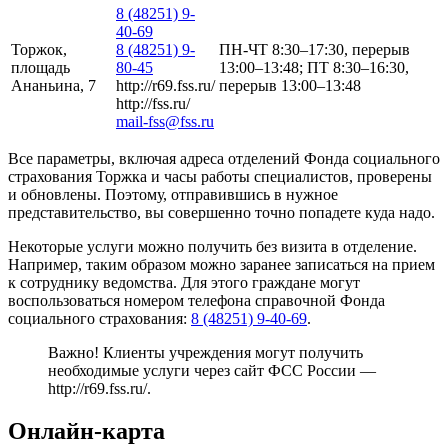
8 (48251) 9-
40-69
Торжок,
8 (48251) 9-
ПН-ЧТ 8:30–17:30, перерыв
площадь
80-45
13:00–13:48; ПТ 8:30–16:30,
Ананьина, 7
http://r69.fss.ru/
перерыв 13:00–13:48
http://fss.ru/
mail-fss@fss.ru
Все параметры, включая адреса отделений Фонда социального
страхования Торжка и часы работы специалистов, проверены
и обновлены. Поэтому, отправившись в нужное
представительство, вы совершенно точно попадете куда надо.
Некоторые услуги можно получить без визита в отделение.
Например, таким образом можно заранее записаться на прием
к сотруднику ведомства. Для этого граждане могут
воспользоваться номером телефона справочной Фонда
социального страхования:
8 (48251) 9-40-69
.
Важно! Клиенты учреждения могут получить
необходимые услуги через сайт ФСС России —
http://r69.fss.ru/
.
Онлайн-карта