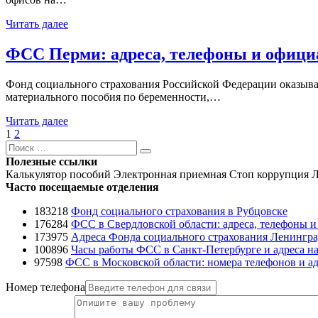
Читать далее
ФСС Перми: адреса, телефоны и офици
Фонд социального страхования Российской Федерации оказывае
материального пособия по беременности,…
Читать далее
Навигация
Страница
Страница
Следующая
1
2
Поиск
страница
по
Поиск
Полезные ссылки
записям
Калькулятор пособий
Электронная приемная
Стоп коррупция
Л
Часто посещаемые отделения
183218
Фонд социального страхования в Рубцовске
176284
ФСС в Свердловской области: адреса, телефоны 
173975
Адреса Фонда социального страхования Ленингра
100896
Часы работы ФСС в Санкт-Петербурге и адреса на
97598
ФСС в Московской области: номера телефонов и ад
Номер телефона