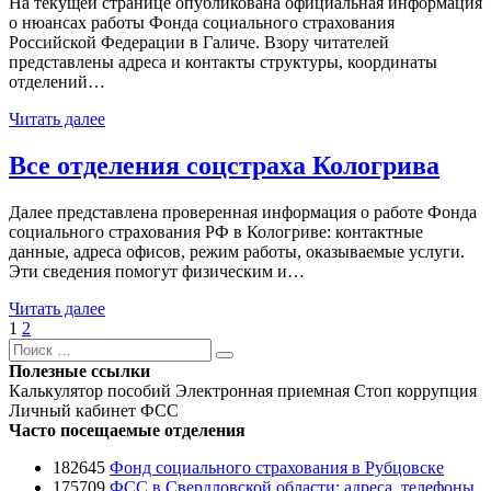
На текущей странице опубликована официальная информация
о нюансах работы Фонда социального страхования
Российской Федерации в Галиче. Взору читателей
представлены адреса и контакты структуры, координаты
отделений…
Читать далее
Все отделения соцстраха Кологрива
Далее представлена проверенная информация о работе Фонда
социального страхования РФ в Кологриве: контактные
данные, адреса офисов, режим работы, оказываемые услуги.
Эти сведения помогут физическим и…
Читать далее
Навигация
Страница
Страница
Следующая
1
2
Поиск
страница
по
Поиск
Полезные ссылки
записям
Калькулятор пособий
Электронная приемная
Стоп коррупция
Личный кабинет ФСС
Часто посещаемые отделения
182645
Фонд социального страхования в Рубцовске
175709
ФСС в Свердловской области: адреса, телефоны