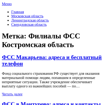
Меню
ФСС России
Все отделения Фонда социального страхования России
Главная
Московская область
Ленинградская область
Свердловская область
Метка:
Филиалы ФСС
Костромская область
ФСС Макарьева: адреса и бесплатный
телефон
Фонд социального страхования РФ существует для оказания
материальной помощи людям, попавшим в определенные
неприятные ситуации. Также учреждение обеспечивает
выплату одного из важнейших пособий — по…
Читать далее
ФСС в Мантурово: адреса и контакты