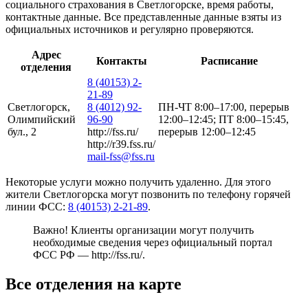
социального страхования в Светлогорске, время работы,
контактные данные. Все представленные данные взяты из
официальных источников и регулярно проверяются.
Адрес
Контакты
Расписание
отделения
8 (40153) 2-
21-89
Светлогорск,
8 (4012) 92-
ПН-ЧТ 8:00–17:00, перерыв
Олимпийский
96-90
12:00–12:45; ПТ 8:00–15:45,
бул., 2
http://fss.ru/
перерыв 12:00–12:45
http://r39.fss.ru/
mail-fss@fss.ru
Некоторые услуги можно получить удаленно. Для этого
жители Светлогорска могут позвонить по телефону горячей
линии ФСС:
8 (40153) 2-21-89
.
Важно! Клиенты организации могут получить
необходимые сведения через официальный портал
ФСС РФ —
http://fss.ru/
.
Все отделения на карте