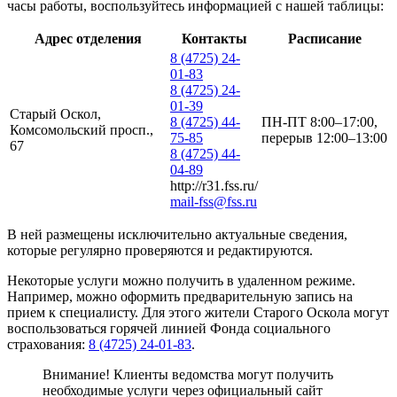
часы работы, воспользуйтесь информацией с нашей таблицы:
Адрес отделения
Контакты
Расписание
8 (4725) 24-
01-83
8 (4725) 24-
01-39
Старый Оскол,
8 (4725) 44-
ПН-ПТ 8:00–17:00,
Комсомольский просп.,
75-85
перерыв 12:00–13:00
67
8 (4725) 44-
04-89
http://r31.fss.ru/
mail-fss@fss.ru
В ней размещены исключительно актуальные сведения,
которые регулярно проверяются и редактируются.
Некоторые услуги можно получить в удаленном режиме.
Например, можно оформить предварительную запись на
прием к специалисту. Для этого жители Старого Оскола могут
воспользоваться горячей линией Фонда социального
страхования:
8 (4725) 24-01-83
.
Внимание! Клиенты ведомства могут получить
необходимые услуги через официальный сайт