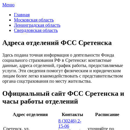
Меню
ФСС России
Все отделения Фонда социального страхования России
Главная
Московская область
Ленинградская область
Свердловская область
Адреса отделений ФСС Сретенска
Здесь подана точная информация о деятельности Фонда
социального страхования РФ в Сретенске: контактные
данные, адреса отделений, график работы, предоставляемые
услуги. Эти сведения помогут физическим и юридическим
лицам более легко взаимодействовать с представительством
органа соцстрахования по месту жительства.
Официальный сайт ФСС Сретенска и
часы работы отделений
Адрес отделения
Контакты
Расписание
8 (30246) 2-
15-06
Сретенск, ул.
уточняйте по