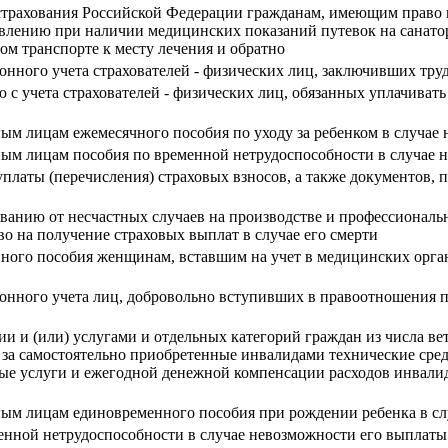
 страхования Российской Федерации гражданам, имеющим право 
тавлению при наличии медицинских показаний путевок на санато
ом транспорте к месту лечения и обратно
ионного учета страхователей - физических лиц, заключивших тру
ю с учета страхователей - физических лиц, обязанных уплачивать
ным лицам ежемесячного пособия по уходу за ребенком в случае
нным лицам пособия по временной нетрудоспособности в случае 
платы (перечисления) страховых взносов, а также документов,
ованию от несчастных случаев на производстве и профессиональ
о на получение страховых выплат в случае его смерти
ного пособия женщинам, вставшим на учет в медицинских орган
ионного учета лиц, добровольно вступивших в правоотношения 
 и (или) услугами и отдельных категорий граждан из числа вет
 за самостоятельно приобретенные инвалидами технические сред
нные услуги и ежегодной денежной компенсации расходов инвали
нным лицам единовременного пособия при рождении ребенка в с
енной нетрудоспособности в случае невозможности его выплаты