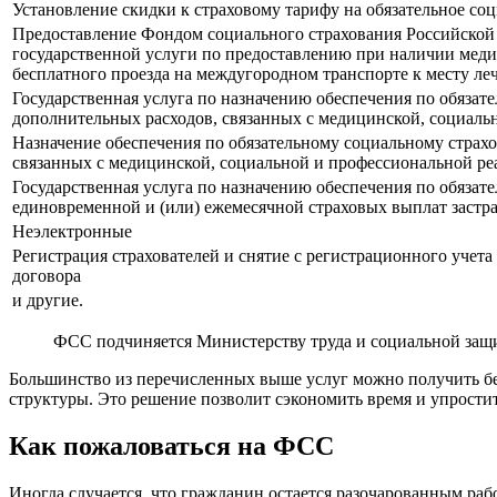
Установление скидки к страховому тарифу на обязательное со
Предоставление Фондом социального страхования Российской
государственной услуги по предоставлению при наличии меди
бесплатного проезда на междугородном транспорте к месту ле
Государственная услуга по назначению обеспечения по обязат
дополнительных расходов, связанных с медицинской, социаль
Назначение обеспечения по обязательному социальному страх
связанных с медицинской, социальной и профессиональной ре
Государственная услуга по назначению обеспечения по обязат
единовременной и (или) ежемесячной страховых выплат застр
Неэлектронные
Регистрация страхователей и снятие с регистрационного учета
договора
и другие.
ФСС подчиняется Министерству труда и социальной защ
Большинство из перечисленных выше услуг можно получить без
структуры. Это решение позволит сэкономить время и упрости
Как пожаловаться на ФСС
Иногда случается, что гражданин остается разочарованным раб