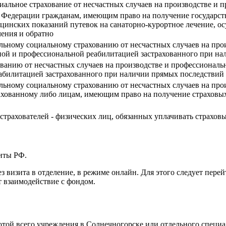
циальное страхование от несчастных случаев на производстве и
 Федерации гражданам, имеющим право на получение государств
цинских показаний путевок на санаторно-курортное лечение, о
чения и обратно
ельному социальному страхованию от несчастных случаев на про
ной и профессиональной реабилитацией застрахованного при на
ованию от несчастных случаев на производстве и профессиональ
абилитацией застрахованного при наличии прямых последствий 
ельному социальному страхованию от несчастных случаев на про
ахованному либо лицам, имеющим право на получение страховых
 страхователей - физических лиц, обязанных уплачивать страхов
иты РФ.
 визита в отделение, в режиме онлайн. Для этого следует пер
т взаимодействие с фондом.
отой всего учреждения в Солнечногорске или отдельного специа