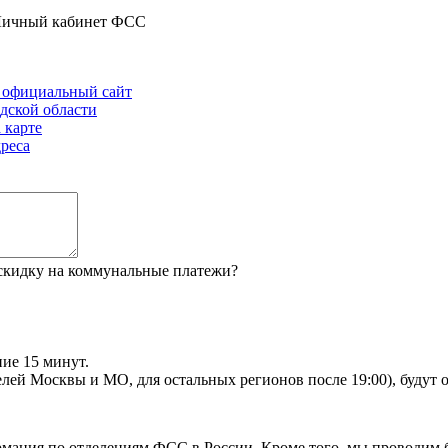
ичный кабинет ФСС
и официальный сайт
дской области
 карте
реса
 скидку на коммунальные платежи?
ие 15 минут.
телей Москвы и МО, для остальных регионов после 19:00), будут
рмация по отделениям ФСС в России. Кроме того, мы проводим 