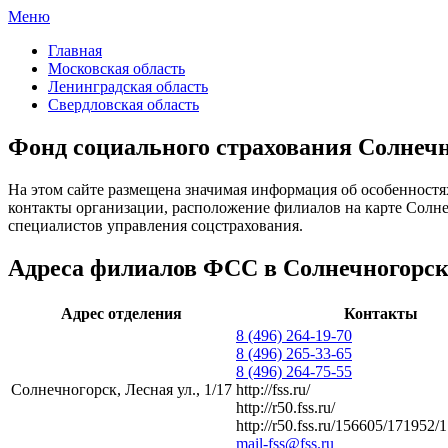
Меню
ФСС России
Все отделения Фонда социального страхования России
Главная
Московская область
Ленинградская область
Свердловская область
Фонд социального страхования Солнеч
На этом сайте размещена значимая информация об особенностя
контакты организации, расположение филиалов на карте Солн
специалистов управления соцстрахования.
Адреса филиалов ФСС в Солнечногорск
Адрес отделения
Контакты
8 (496) 264-19-70
8 (496) 265-33-65
8 (496) 264-75-55
Солнечногорск, Лесная ул., 1/17
http://fss.ru/
http://r50.fss.ru/
http://r50.fss.ru/156605/171952/
mail-fss@fss.ru