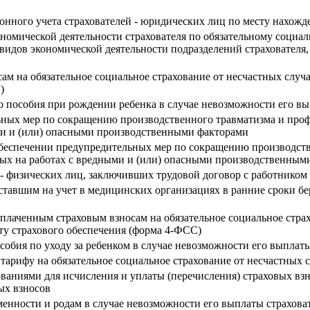
ионного учета страхователей - юридических лиц по месту нахож
номической деятельности страхователя по обязательному социал
 видов экономической деятельности подразделений страховате
м на обязательное социальное страхование от несчастных случа
)
 пособия при рождении ребенка в случае невозможности его вы
ных мер по сокращению производственного травматизма и проф
ыми и (или) опасными производственными факторами
обеспечении предупредительных мер по сокращению производст
ятых на работах с вредными и (или) опасными производственным
 - физических лиц, заключивших трудовой договор с работником
тавшим на учет в медицинских организациях в ранние сроки бе
уплаченным страховым взносам на обязательное социальное страх
ту страхового обеспечения (форма 4-ФСС)
обия по уходу за ребенком в случае невозможности его выплаты
 тарифу на обязательное социальное страхование от несчастных
ованиями для исчисления и уплаты (перечисления) страховых вз
ых взносов
менности и родам в случае невозможности его выплаты страхова