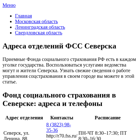
Меню
ФСС России
Все отделения Фонда социального страхования России
Главная
Московская область
Ленинградская область
Свердловская область
Адреса отделений ФСС Северска
Приемные Фонда социального страхования РФ есть в каждом
уголке государства. Воспользоваться услугами ведомства
могут и жители Северска. Узнать свежие сведения о работе
управления соцстрахования в своем городе вы можете в этой
статье.
Фонд социального страхования в
Северске: адреса и телефоны
Адрес отделения
Контакты
Расписание
8 (3823) 98-
35-36
Северск, ул.
ПН-ЧТ 8:30–17:30; ПТ
http://r70.fss.ru/
Ленина, 88
8:30–16:30