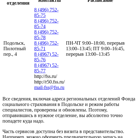
Контакты
Расписание
отделения
8 (496) 752-
85-75
8 (496) 752-
85-74
8 (496) 752-
85-78
Подольск,
8 (496) 752-
ПН-ЧТ 9:00–18:00, перерыв
Пилотный
85-71
13:00–13:45; ПТ 9:00–16:45,
пер., 4
8 (4967) 52-
перерыв 13:00–13:45
85-76
8 (4967) 52-
85-77
http://fss.ru/
http://r50.fss.ru/
mail-fss@fss.ru
Все сведения, включая адреса региональных отделений Фонда
социального страхования в Подольске и режим работы
специалистов, проверены и обновлены. Поэтому,
отправившись в нужное отделение, вы абсолютно точно
попадете куда надо.
Часть сервисов доступна без визита в представительство.
Например, можно оформить предварительную запись на