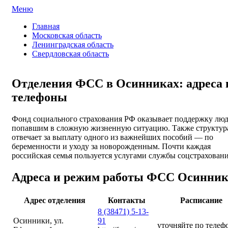
Меню
ФСС России
Все отделения Фонда социального страхования России
Главная
Московская область
Ленинградская область
Свердловская область
Отделения ФСС в Осинниках: адреса 
телефоны
Фонд социального страхования РФ оказывает поддержку люд
попавшим в сложную жизненную ситуацию. Также структур
отвечает за выплату одного из важнейших пособий — по
беременности и уходу за новорожденным. Почти каждая
российская семья пользуется услугами службы соцстраховани
Адреса и режим работы ФСС Осинник
Адрес отделения
Контакты
Расписание
8 (38471) 5-13-
Осинники, ул.
91
уточняйте по телеф