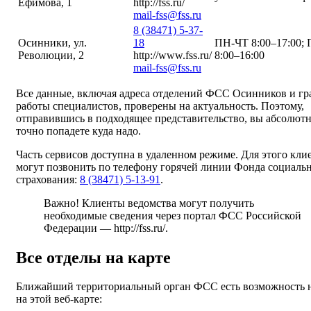
Ефимова, 1
http://fss.ru/
mail-fss@fss.ru
8 (38471) 5-37-
Осинники, ул.
18
ПН-ЧТ 8:00–17:00;
Революции, 2
http://www.fss.ru/
8:00–16:00
mail-fss@fss.ru
Все данные, включая адреса отделений ФСС Осинников и г
работы специалистов, проверены на актуальность. Поэтому,
отправившись в подходящее представительство, вы абсолют
точно попадете куда надо.
Часть сервисов доступна в удаленном режиме. Для этого кли
могут позвонить по телефону горячей линии Фонда социаль
страхования:
8 (38471) 5-13-91
.
Важно! Клиенты ведомства могут получить
необходимые сведения через портал ФСС Российской
Федерации —
http://fss.ru/
.
Все отделы на карте
Ближайший территориальный орган ФСС есть возможность 
на этой веб-карте: