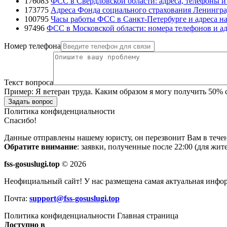
176083
ФСС в Свердловской области: адреса, телефоны 
173775
Адреса Фонда социального страхования Ленингра
100795
Часы работы ФСС в Санкт-Петербурге и адреса на
97496
ФСС в Московской области: номера телефонов и ад
Номер телефона
Текст вопроса
Пример:
Я ветеран труда. Каким образом я могу получить 50%
Задать вопрос
Политика конфиденциальности
Спасибо!
Данные отправлены нашему юристу, он перезвонит Вам в течен
Обратите внимание
: заявки, полученные после 22:00 (для жи
fss-gosuslugi.top
© 2026
Неофициальный сайт! У нас размещена самая актуальная инфо
Почта:
support@fss-gosuslugi.top
Политика конфиденциальности
Главная страница
Доступно в