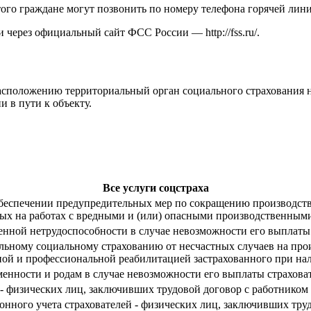
того граждане могут позвонить по номеру телефона горячей ли
ги через официальный сайт ФСС России —
http://fss.ru/
.
сположению территориальный орган социального страхования н
 в пути к объекту.
Все услуги соцстраха
обеспечении предупредительных мер по сокращению производст
ятых на работах с вредными и (или) опасными производственным
енной нетрудоспособности в случае невозможности его выплаты
ельному социальному страхованию от несчастных случаев на про
ной и профессиональной реабилитацией застрахованного при на
менности и родам в случае невозможности его выплаты страхова
 - физических лиц, заключивших трудовой договор с работником
ионного учета страхователей - физических лиц, заключивших тру