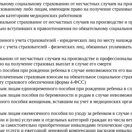
ельному социальному страхованию от несчастных случаев на про
ахованному либо лицам, имеющим право на получение страховых
ым категориям медицинских работников
циальное страхование от несчастных случаев на производстве и
льно вступивших в правоотношения по обязательному социально
ионного учета страхователей - юридических лиц по месту нахож
ю с учета страхователей - физических лиц, обязанных уплачивать
ованию от несчастных случаев на производстве и профессиональ
о на получение страховых выплат в случае его смерти
 пособия при рождении ребенка в случае невозможности его вы
уплаченным страховым взносам на обязательное социальное страх
ту страхового обеспечения (форма 4-ФСС)
нным лицам единовременного пособия при рождении ребенка в с
ным лицам пособия по беременности и родам в случае невозможн
ного пособия женщинам, вставшим на учет в медицинских орган
ным лицам ежемесячного пособия по уходу за ребенком в случае
 и (или) услугами и отдельных категорий граждан из числа вет
 за самостоятельно приобретенные инвалидами технические сред
нные услуги и ежегодной денежной компенсации расходов инвали