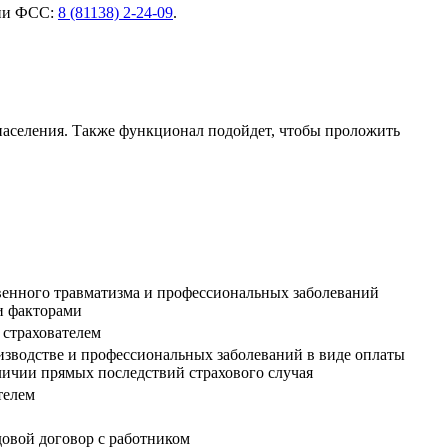
нии ФСС:
8 (81138) 2-24-09
.
аселения. Также функционал подойдет, чтобы проложить
венного травматизма и профессиональных заболеваний
и факторами
 страхователем
изводстве и профессиональных заболеваний в виде оплаты
личии прямых последствий страхового случая
телем
довой договор с работником