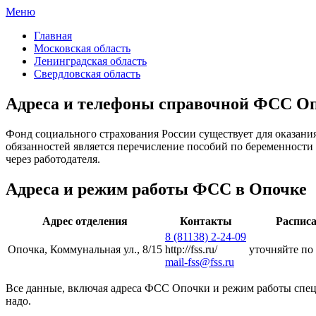
Меню
ФСС России
Все отделения Фонда социального страхования России
Главная
Московская область
Ленинградская область
Свердловская область
Адреса и телефоны справочной ФСС О
Фонд социального страхования России существует для оказан
обязанностей является перечисление пособий по беременности 
через работодателя.
Адреса и режим работы ФСС в Опочке
Адрес отделения
Контакты
Распис
8 (81138) 2-24-09
Опочка, Коммунальная ул., 8/15
http://fss.ru/
уточняйте по
mail-fss@fss.ru
Все данные, включая адреса ФСС Опочки и режим работы специ
надо.