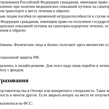
 страхования Российской Федерации гражданам, имеющим право 
тавлению при наличии медицинских показаний путевок на санато
ом транспорте к месту лечения и обратно
нным лицам пособия по временной нетрудоспособности в случае 
 Федерации гражданам, имеющим право на получение государств
цинских показаний путевок на санаторно-курортное лечение, о
чения и обратно
бованы. Физические лица и бизнес получают здесь множество ус
социальной защиты РФ.
аленно, в онлайн-режиме. Для этого надо лишь перейти в личн
боту с фондом.
трахования
редставительства в Опочке или конкретного специалиста. Такое 
ость и многое другое. Если закрыть вопрос на месте не получи
жаловаться на ФСС: