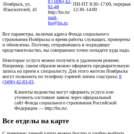
8 (3496) 42-
Ноябрьск, ул.
ПН-ПТ 8:30–17:00, перерыв
82-48
Изыскателей, 41
12:30–14:00
http://fss.ru/
mail-
fss@fss.ru
Все параметры, включая адреса Фонда социального
страхования Ноябрьска и время работы служащих, проверены
и обновлены. Поэтому, отправившись в подходящее
представительство, вы совершенно точно попадете куда надо.
Некоторые услуги можно получить в удаленном режиме.
Например, таким образом можно оформить предварительную
запись на прием к специалисту. Для этого жители Ноябрьска
могут позвонить по телефону горячей линии соцстраха:
8
(3496) 42-83-03
.
Клиенты ведомства могут оформить услуги или
уточнить состояние заявок через официальный
сайт Фонда социального страхования Российской
Федерации —
http://fss.ru/
.
Все отделы на карте
С помощью данной карты можно быстро и удобно выбрать