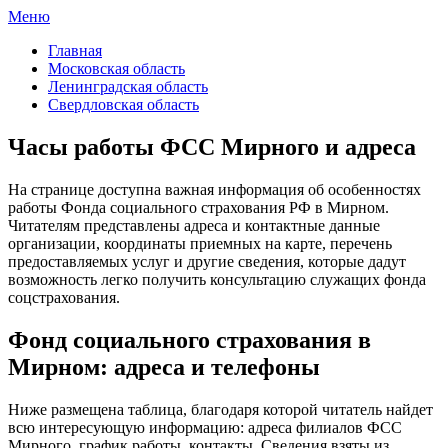
Меню
ФСС России
Все отделения Фонда социального страхования России
Главная
Московская область
Ленинградская область
Свердловская область
Часы работы ФСС Мирного и адреса
На странице доступна важная информация об особенностях
работы Фонда социального страхования РФ в Мирном.
Читателям представлены адреса и контактные данные
организации, координаты приемных на карте, перечень
предоставляемых услуг и другие сведения, которые дадут
возможность легко получить консультацию служащих фонда
соцстрахования.
Фонд социального страхования в
Мирном: адреса и телефоны
Ниже размещена таблица, благодаря которой читатель найдет
всю интересующую информацию: адреса филиалов ФСС
Мирного, график работы, контакты. Сведения взяты из