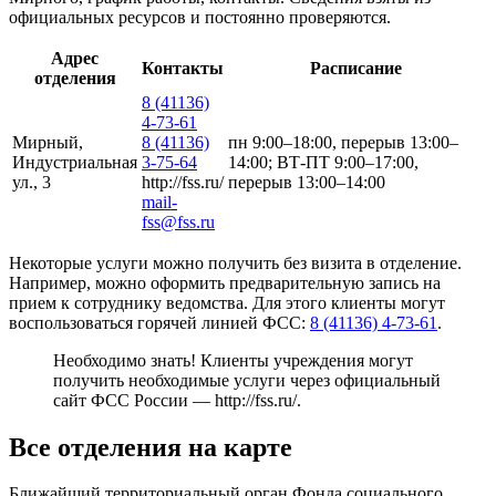
официальных ресурсов и постоянно проверяются.
Адрес
Контакты
Расписание
отделения
8 (41136)
4-73-61
Мирный,
8 (41136)
пн 9:00–18:00, перерыв 13:00–
Индустриальная
3-75-64
14:00; ВТ-ПТ 9:00–17:00,
ул., 3
http://fss.ru/
перерыв 13:00–14:00
mail-
fss@fss.ru
Некоторые услуги можно получить без визита в отделение.
Например, можно оформить предварительную запись на
прием к сотруднику ведомства. Для этого клиенты могут
воспользоваться горячей линией ФСС:
8 (41136) 4-73-61
.
Необходимо знать! Клиенты учреждения могут
получить необходимые услуги через официальный
сайт ФСС России —
http://fss.ru/
.
Все отделения на карте
Ближайший территориальный орган Фонда социального