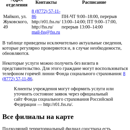
Контакты
Расписание
отделения
8 (8772) 57-11-
Майкоп, ул.
86
ПН-ЧТ 9:00–18:00, перерыв
Жуковского,
http://r01.fss.ru/
13:00–14:00; ПТ 9:00–17:00,
49
http://fss.ru/
перерыв 13:00–14:00
mail-fss@fss.ru
В таблице приведены исключительно актуальные сведения,
которые регулярно проверяются и, в случае необходимости,
обновляются.
Некоторые услуги можно получить без визита в
представительство. Для этого граждане могут воспользоваться
телефоном горячей линии Фонда социального страхования:
8
(8772) 57-11-86
.
Клиенты учреждения могут оформить услуги или
уточнить состояние заявок через официальный
сайт Фонда социального страхования Российской
Федерации —
http://r01.fss.ru/
.
Все филиалы на карте
Подходящий территориальный филиал соцстраха есть