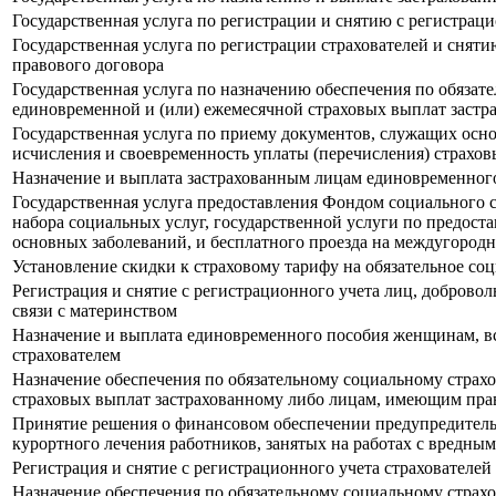
Государственная услуга по регистрации и снятию с регистрац
Государственная услуга по регистрации страхователей и сняти
правового договора
Государственная услуга по назначению обеспечения по обязат
единовременной и (или) ежемесячной страховых выплат застр
Государственная услуга по приему документов, служащих осн
исчисления и своевременность уплаты (перечисления) страхов
Назначение и выплата застрахованным лицам единовременного
Государственная услуга предоставления Фондом социального
набора социальных услуг, государственной услуги по предос
основных заболеваний, и бесплатного проезда на междугородн
Установление скидки к страховому тарифу на обязательное со
Регистрация и снятие с регистрационного учета лиц, доброво
связи с материнством
Назначение и выплата единовременного пособия женщинам, вс
страхователем
Назначение обеспечения по обязательному социальному страх
страховых выплат застрахованному либо лицам, имеющим прав
Принятие решения о финансовом обеспечении предупредитель
курортного лечения работников, занятых на работах с вредн
Регистрация и снятие с регистрационного учета страхователей
Назначение обеспечения по обязательному социальному страх