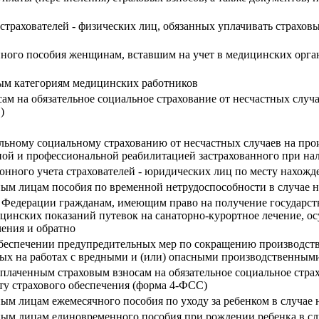
 страхователей - физических лиц, обязанных уплачивать страхов
ного пособия женщинам, вставшим на учет в медицинских орган
ым категориям медицинских работников
м на обязательное социальное страхование от несчастных случа
)
ельному социальному страхованию от несчастных случаев на про
ной и профессиональной реабилитацией застрахованного при на
ионного учета страхователей - юридических лиц по месту нахож
нным лицам пособия по временной нетрудоспособности в случае 
 Федерации гражданам, имеющим право на получение государств
цинских показаний путевок на санаторно-курортное лечение, о
чения и обратно
обеспечении предупредительных мер по сокращению производст
ятых на работах с вредными и (или) опасными производственным
уплаченным страховым взносам на обязательное социальное страх
ту страхового обеспечения (форма 4-ФСС)
ным лицам ежемесячного пособия по уходу за ребенком в случае
нным лицам единовременного пособия при рождении ребенка в с