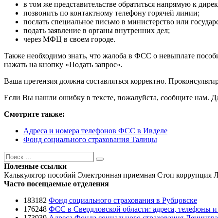
в том же представительстве обратиться напрямую к дирек
позвонить по контактному телефону горячей линии;
послать специальное письмо в министерство или госуда
подать заявление в органы внутренних дел;
через МФЦ в своем городе.
Также необходимо знать, что жалоба в ФСС о невыплате пособ
нажать на кнопку «Подать запрос».
Ваша претензия должна составляться корректно. Проконсультир
Если Вы нашли ошибку в тексте, пожалуйста, сообщите нам. Для
Смотрите также:
Адреса и номера телефонов ФСС в Ивделе
Фонд социального страхования Талицы
Поиск
Поиск
Полезные ссылки
Калькулятор пособий
Электронная приемная
Стоп коррупция
Л
Часто посещаемые отделения
183182
Фонд социального страхования в Рубцовске
176248
ФСС в Свердловской области: адреса, телефоны 
173939
Адреса Фонда социального страхования Ленингра