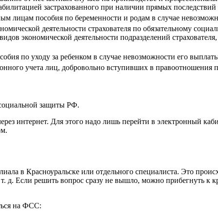
абилитацией застрахованного при наличии прямых последствий 
ным лицам пособия по беременности и родам в случае невозможн
номической деятельности страхователя по обязательному социал
 видов экономической деятельности подразделений страховате
обия по уходу за ребенком в случае невозможности его выплаты
ионного учета лиц, добровольно вступивших в правоотношения 
социальной защиты РФ.
ерез интернет. Для этого надо лишь перейти в электронный ка
ом.
лиала в Красноуральске или отдельного специалиста. Это происх
т. д. Если решить вопрос сразу не вышло, можно прибегнуть к 
ться на ФСС: