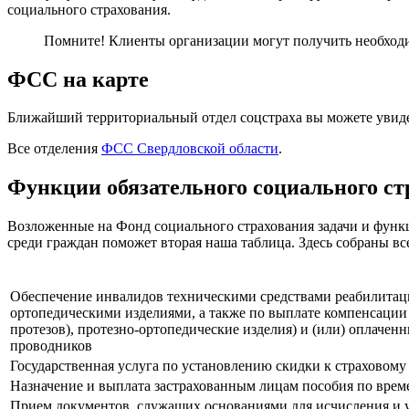
социального страхования.
Помните! Клиенты организации могут получить необхо
ФСС на карте
Ближайший территориальный отдел соцстраха вы можете увиде
Все отделения
ФСС Свердловской области
.
Функции обязательного социального ст
Возложенные на Фонд социального страхования задачи и функц
среди граждан поможет вторая наша таблица. Здесь собраны все
Обеспечение инвалидов техническими средствами реабилитации
ортопедическими изделиями, а также по выплате компенсации
протезов), протезно-ортопедические изделия) и (или) оплаче
проводников
Государственная услуга по установлению скидки к страховому
Назначение и выплата застрахованным лицам пособия по врем
Прием документов, служащих основаниями для исчисления и у