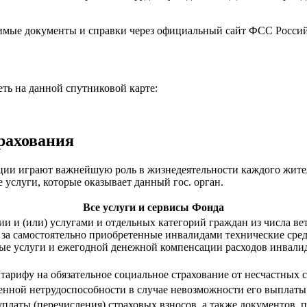
димые документы и справки через официальный сайт ФСС Росс
ть на данной спутниковой карте:
рахования
ии играют важнейшую роль в жизнедеятельности каждого жителя
 услуги, которые оказывает данный гос. орган.
Все услуги и сервисы Фонда
 и (или) услугами и отдельных категорий граждан из числа вет
 за самостоятельно приобретенные инвалидами технические сред
нные услуги и ежегодной денежной компенсации расходов инвали
 тарифу на обязательное социальное страхование от несчастных
енной нетрудоспособности в случае невозможности его выплаты
платы (перечисления) страховых взносов, а также документов,