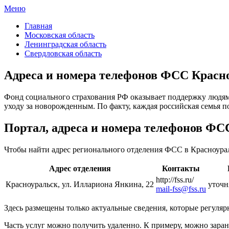
Меню
ФСС России
Все отделения Фонда социального страхования России
Главная
Московская область
Ленинградская область
Свердловская область
Адреса и номера телефонов ФСС Красн
Фонд социального страхования РФ оказывает поддержку людям
уходу за новорожденным. По факту, каждая российская семья п
Портал, адреса и номера телефонов ФС
Чтобы найти адрес регионального отделения ФСС в Красноурал
Адрес отделения
Контакты
http://fss.ru/
Красноуральск, ул. Иллариона Янкина, 22
уточн
mail-fss@fss.ru
Здесь размещены только актуальные сведения, которые регуляр
Часть услуг можно получить удаленно. К примеру, можно заран