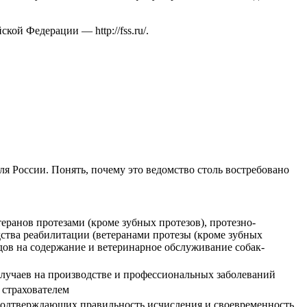
ийской Федерации —
http://fss.ru/
.
 России. Понять, почему это ведомство столь востребовано
еранов протезами (кроме зубных протезов), протезно-
ства реабилитации (ветеранами протезы (кроме зубных
дов на содержание и ветеринарное обслуживание собак-
 случаев на производстве и профессиональных заболеваний
 страхователем
 подтверждающих правильность исчисления и своевременность