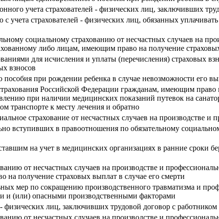
ионного учета страхователей - физических лиц, заключивших тру
ю с учета страхователей - физических лиц, обязанных уплачивать
ельному социальному страхованию от несчастных случаев на про
ахованному либо лицам, имеющим право на получение страховых
ованиями для исчисления и уплаты (перечисления) страховых вз
ых взносов
 пособия при рождении ребенка в случае невозможности его вы
 страхования Российской Федерации гражданам, имеющим право 
тавлению при наличии медицинских показаний путевок на санато
ом транспорте к месту лечения и обратно
циальное страхование от несчастных случаев на производстве и
льно вступивших в правоотношения по обязательному социально
тавшим на учет в медицинских организациях в ранние сроки бе
ованию от несчастных случаев на производстве и профессиональ
о на получение страховых выплат в случае его смерти
ных мер по сокращению производственного травматизма и проф
ыми и (или) опасными производственными факторами
 - физических лиц, заключивших трудовой договор с работником
ованию от несчастных случаев на производстве и профессиональ