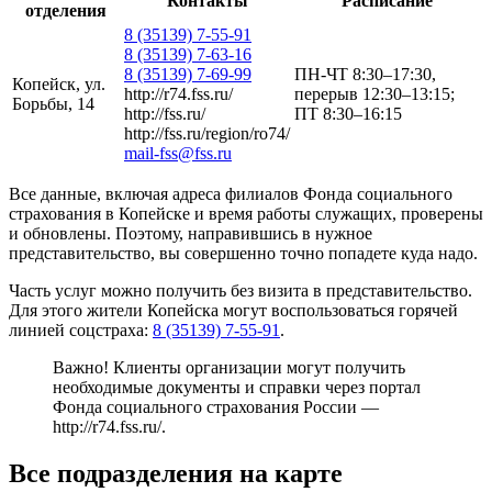
Контакты
Расписание
отделения
8 (35139) 7-55-91
8 (35139) 7-63-16
8 (35139) 7-69-99
ПН-ЧТ 8:30–17:30,
Копейск, ул.
http://r74.fss.ru/
перерыв 12:30–13:15;
Борьбы, 14
http://fss.ru/
ПТ 8:30–16:15
http://fss.ru/region/ro74/
mail-fss@fss.ru
Все данные, включая адреса филиалов Фонда социального
страхования в Копейске и время работы служащих, проверены
и обновлены. Поэтому, направившись в нужное
представительство, вы совершенно точно попадете куда надо.
Часть услуг можно получить без визита в представительство.
Для этого жители Копейска могут воспользоваться горячей
линией соцстраха:
8 (35139) 7-55-91
.
Важно! Клиенты организации могут получить
необходимые документы и справки через портал
Фонда социального страхования России —
http://r74.fss.ru/
.
Все подразделения на карте