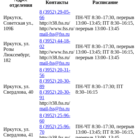
Контакты
Расписание
отделения
8 (3952) 29-05-
Иркутск,
66
ПН-ЧТ 8:30–17:30, перерыв
Советская ул.,
http://r38.fss.ru/
13:00–13:45; ПТ 8:30–16:15,
109Б
http://www.fss.ru/
перерыв 13:00–13:45
mail-fss@fss.ru
8 (3952) 44-18-
Иркутск, ул.
02
ПН-ЧТ 8:30–17:30, перерыв
Розы
http://www.fss.ru/
13:00–13:45; ПТ 8:30–16:15,
Люксембург,
http://r38.fss.ru/
перерыв 13:00–13:45
182
mail-fss@fss.ru
8 (3952) 20-31-
56
8 (3952) 20-30-
Иркутск, ул.
89
ПН-ЧТ 8:30–17:30; ПТ
Свердлова, 40
8 (3952) 20-30-
8:30–16:15
91
http://r38.fss.ru/
mail-fss@fss.ru
8 (3952) 25-96-
60
8 (3952) 25-96-
ПН-ЧТ 8:30–17:30, перерыв
Иркутск, ул.
70
13:00–13:45; ПТ 8:30–16:15,
Свердлова, 41
http://r38.fss.ru/
перерыв 13:00–13:45