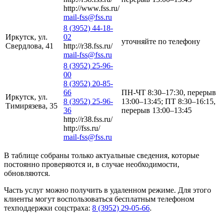
http://www.fss.ru/
mail-fss@fss.ru
8 (3952) 44-18-
Иркутск, ул.
02
уточняйте по телефону
Свердлова, 41
http://r38.fss.ru/
mail-fss@fss.ru
8 (3952) 25-96-
00
8 (3952) 20-85-
66
ПН-ЧТ 8:30–17:30, перерыв
Иркутск, ул.
8 (3952) 25-96-
13:00–13:45; ПТ 8:30–16:15,
Тимирязева, 35
36
перерыв 13:00–13:45
http://r38.fss.ru/
http://fss.ru/
mail-fss@fss.ru
В таблице собраны только актуальные сведения, которые
постоянно проверяются и, в случае необходимости,
обновляются.
Часть услуг можно получить в удаленном режиме. Для этого
клиенты могут воспользоваться бесплатным телефоном
техподдержки соцстраха:
8 (3952) 29-05-66
.