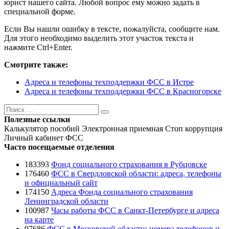
юрист нашего сайта. Любой вопрос ему можно задать в
специальной форме.
Если Вы нашли ошибку в тексте, пожалуйста, сообщите нам.
Для этого необходимо выделить этот участок текста и
нажмите Ctrl+Enter.
Смотрите также:
Адреса и телефоны техподдержки ФСС в Истре
Адреса и телефоны техподдержки ФСС в Красногорске
Поиск
Поиск
Полезные ссылки
Калькулятор пособий
Электронная приемная
Стоп коррупция
Личный кабинет ФСС
Часто посещаемые отделения
183393
Фонд социального страхования в Рубцовске
176460
ФСС в Свердловской области: адреса, телефоны
и официальный сайт
174150
Адреса Фонда социального страхования
Ленинградской области
100987
Часы работы ФСС в Санкт-Петербурге и адреса
на карте
97686
ФСС в Московской области: номера телефонов и