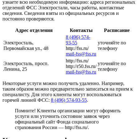
узнаете всю необходимую информацию: адреса региональных
отделений ФСС Электростали, часы работы, контактные
сведения. Сведения взяты из официальных ресурсов и
постоянно проверяются.
Адрес отделения
Контакты
Расписание
8 (496) 574-
Электросталь,
93-55
уточняйте по
Первомайская ул., 48
http://fss.ru/
телефону
mail-fss@fss.ru
http://fss.ru/
Электросталь, просп.
уточняйте по
http://r50.fss.ru/
Ленина, 25
телефону
mail-fss@fss.ru
Некоторые услуги можно получить удаленно. Например,
таким образом можно предварительно записаться на прием к
специалисту. Для этого клиенты могут воспользоваться
горячей линией ФСС:
8 (496) 574-93-55
.
Помните! Клиенты организации могут оформить
услуги или уточнить состояние заявок через
официальный сайт Фонда социального
страхования России —
http://fss.ru/
.