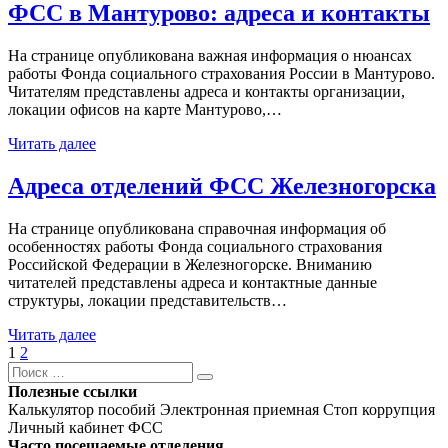
ФСС в Мантурово: адреса и контакты
На странице опубликована важная информация о нюансах
работы Фонда социального страхования России в Мантурово.
Читателям представлены адреса и контакты организации,
локации офисов на карте Мантурово,…
Читать далее
Адреса отделений ФСС Железногорска
На странице опубликована справочная информация об
особенностях работы Фонда социального страхования
Российской Федерации в Железногорске. Вниманию
читателей представлены адреса и контактные данные
структуры, локации представительств…
Читать далее
Навигация
Страница
Страница
Следующая
1
2
Поиск
страница
по
Поиск
Полезные ссылки
записям
Калькулятор пособий
Электронная приемная
Стоп коррупция
Личный кабинет ФСС
Часто посещаемые отделения