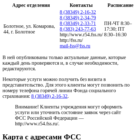
Адрес отделения
Контакты
Расписание
8 (38349) 2-16-32
8 (38349) 2-34-79
8 (38349) 2-33-71
ПН-ЧТ 8:30–
Болотное, ул. Комарова,
8 (383) 243-77-63
17:30; ПТ
44, г. Болотное
http://www.r54.fss.ru/
8:30–16:30
http://fss.ru/
mail-fss@fss.ru
В ней опубликованы только актуальные данные, которые
каждый день проверяются и, в случае необходимости,
редактируются.
Некоторые услуги можно получить без визита в
представительство. Для этого клиенты могут позвонить по
номеру телефона горячей линии Фонда социального
страхования:
8 (38349) 2-16-32
.
Внимание! Клиенты учреждения могут оформить
услуги или уточнить состояние заявок через сайт
ФСС Российской Федерации —
http://www.r54.fss.ru/
.
Карта с адресами ФСС