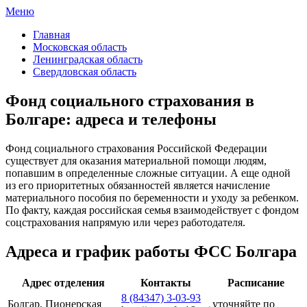
Меню
ФСС России
Все отделения Фонда социального страхования России
Главная
Московская область
Ленинградская область
Свердловская область
Фонд социального страхования в
Болгаре: адреса и телефоны
Фонд социального страхования Российской Федерации
существует для оказания материальной помощи людям,
попавшим в определенные сложные ситуации. А еще одной
из его приоритетных обязанностей является начисление
материального пособия по беременности и уходу за ребенком.
По факту, каждая российская семья взаимодействует с фондом
соцстрахования напрямую или через работодателя.
Адреса и график работы ФСС Болгара
Адрес отделения
Контакты
Расписание
8 (84347) 3-03-93
Болгар, Пионерская
уточняйте по