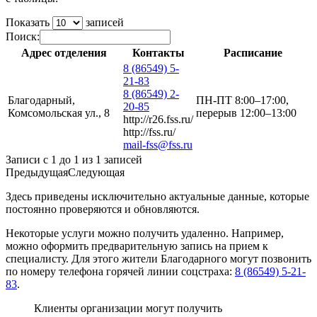
Показать
записей
Поиск:
Адрес отделения
Контакты
Расписание
8 (86549) 5-
21-83
8 (86549) 2-
Благодарный,
ПН-ПТ 8:00–17:00,
20-85
Комсомольская ул., 8
перерыв 12:00–13:00
http://r26.fss.ru/
http://fss.ru/
mail-fss@fss.ru
Записи с 1 до 1 из 1 записей
Предыдущая
Следующая
Здесь приведены исключительно актуальные данные, которые
постоянно проверяются и обновляются.
Некоторые услуги можно получить удаленно. Например,
можно оформить предварительную запись на прием к
специалисту. Для этого жители Благодарного могут позвонить
по номеру телефона горячей линии соцстраха:
8 (86549) 5-21-
83
.
Клиенты организации могут получить