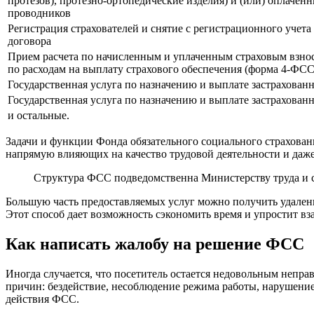
протезов), протезно-ортопедические изделия) и (или) оплаче
проводников
Регистрация страхователей и снятие с регистрационного учета
договора
Прием расчета по начисленным и уплаченным страховым взноса
по расходам на выплату страхового обеспечения (форма 4-ФСС
Государственная услуга по назначению и выплате застрахован
Государственная услуга по назначению и выплате застрахова
и остальные.
Задачи и функции Фонда обязательного социального страховани
напрямую влияющих на качество трудовой деятельности и даж
Структура ФСС подведомственна Министерству труда и 
Большую часть предоставляемых услуг можно получить удаленн
Этот способ дает возможность сэкономить время и упростит вз
Как написать жалобу на решение ФСС
Иногда случается, что посетитель остается недовольным непра
причин: бездействие, несоблюдение режима работы, нарушение 
действия ФСС.