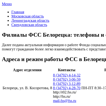
Меню
ФСС России
Все отделения Фонда социального страхования России
Главная
Московская область
Ленинградская область
Свердловская область
Филиалы ФСС Белорецка: телефоны и
Далее подана актуальная информация о работе Фонда социально
помогут гражданам более легко взаимодействовать с представи
Адреса и режим работы ФСС в Белорец
Адрес отделения
Контакты
8 (34792) 4-14-32
8 (34792) 3-06-59
8 (34792) 3-12-89
Белорецк, ул. В. Косоротова, 8
8 (34792) 4-28-70
ПН-ПТ 8:30–17
http://r02.fss.ru/
http://fss.ru/
mail-fss@fss.ru