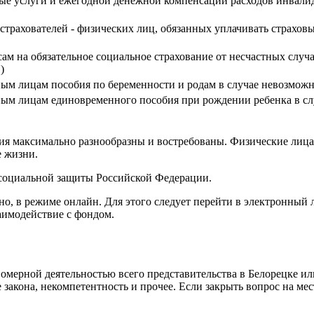
нные услуги и ежегодной денежной компенсации расходов инвали
 страхователей - физических лиц, обязанных уплачивать страхов
м на обязательное социальное страхование от несчастных случа
)
ным лицам пособия по беременности и родам в случае невозможн
нным лицам единовременного пособия при рождении ребенка в с
я максимально разнообразны и востребованы. Физические лица и
е жизни.
социальной защиты Российской Федерации.
о, в режиме онлайн. Для этого следует перейти в электронный
аимодействие с фондом.
вомерной деятельностью всего представительства в Белорецке и
закона, некомпетентность и прочее. Если закрыть вопрос на ме