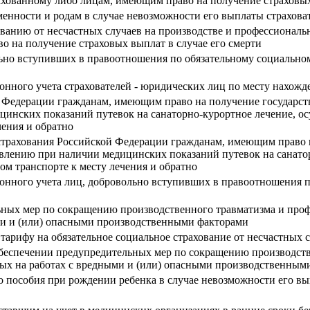
ахованному либо лицам, имеющим право на получение страховых
менности и родам в случае невозможности его выплаты страхова
ованию от несчастных случаев на производстве и профессиональ
о на получение страховых выплат в случае его смерти
льно вступивших в правоотношения по обязательному социально
ионного учета страхователей - юридических лиц по месту нахож
 Федерации гражданам, имеющим право на получение государств
цинских показаний путевок на санаторно-курортное лечение, о
чения и обратно
 страхования Российской Федерации гражданам, имеющим право 
тавлению при наличии медицинских показаний путевок на санато
ом транспорте к месту лечения и обратно
ионного учета лиц, добровольно вступивших в правоотношения 
ных мер по сокращению производственного травматизма и проф
ыми и (или) опасными производственными факторами
 тарифу на обязательное социальное страхование от несчастных
обеспечении предупредительных мер по сокращению производст
ятых на работах с вредными и (или) опасными производственным
 пособия при рождении ребенка в случае невозможности его вы