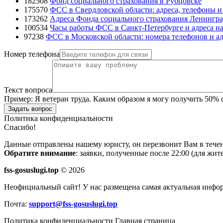
182508
Фонд социального страхования в Рубцовске
175570
ФСС в Свердловской области: адреса, телефоны 
173262
Адреса Фонда социального страхования Ленингра
100534
Часы работы ФСС в Санкт-Петербурге и адреса на
97238
ФСС в Московской области: номера телефонов и ад
Номер телефона
Текст вопроса
Пример:
Я ветеран труда. Каким образом я могу получить 50%
Задать вопрос
Политика конфиденциальности
Спасибо!
Данные отправлены нашему юристу, он перезвонит Вам в течен
Обратите внимание
: заявки, полученные после 22:00 (для жи
fss-gosuslugi.top
© 2026
Неофициальный сайт! У нас размещена самая актуальная инфо
Почта:
support@fss-gosuslugi.top
Политика конфиденциальности
Главная страница