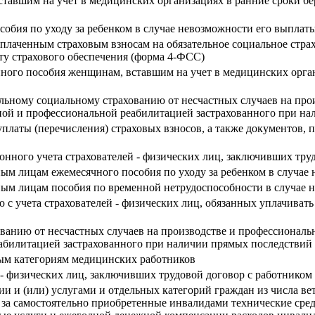
тавшим на учет в медицинских организациях в ранние сроки бе
обия по уходу за ребенком в случае невозможности его выплаты
уплаченным страховым взносам на обязательное социальное страх
ту страхового обеспечения (форма 4-ФСС)
ного пособия женщинам, вставшим на учет в медицинских орган
ельному социальному страхованию от несчастных случаев на про
ной и профессиональной реабилитацией застрахованного при на
платы (перечисления) страховых взносов, а также документов,
ионного учета страхователей - физических лиц, заключивших тру
ным лицам ежемесячного пособия по уходу за ребенком в случае
нным лицам пособия по временной нетрудоспособности в случае 
ю с учета страхователей - физических лиц, обязанных уплачивать
ованию от несчастных случаев на производстве и профессиональ
абилитацией застрахованного при наличии прямых последствий 
ым категориям медицинских работников
 - физических лиц, заключивших трудовой договор с работником
 и (или) услугами и отдельных категорий граждан из числа вет
 за самостоятельно приобретенные инвалидами технические сред