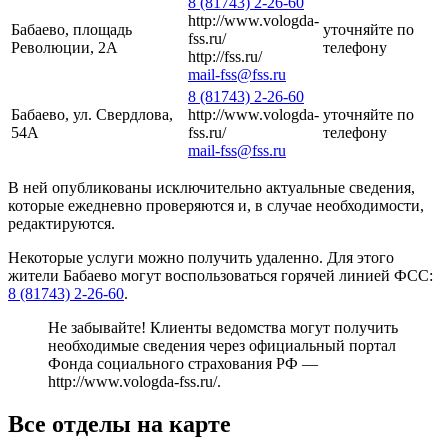
8 (81743) 2-26-60
http://www.vologda-
Бабаево, площадь
уточняйте по
fss.ru/
Революции, 2А
телефону
http://fss.ru/
mail-fss@fss.ru
8 (81743) 2-26-60
Бабаево, ул. Свердлова,
http://www.vologda-
уточняйте по
54А
fss.ru/
телефону
mail-fss@fss.ru
В ней опубликованы исключительно актуальные сведения,
которые ежедневно проверяются и, в случае необходимости,
редактируются.
Некоторые услуги можно получить удаленно. Для этого
жители Бабаево могут воспользоваться горячей линией ФСС:
8 (81743) 2-26-60
.
Не забывайте! Клиенты ведомства могут получить
необходимые сведения через официальный портал
Фонда социального страхования РФ —
http://www.vologda-fss.ru/
.
Все отделы на карте