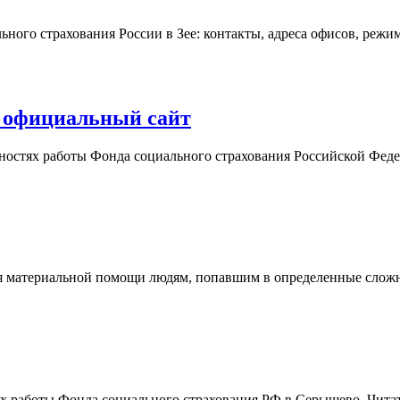
ного страхования России в Зее: контакты, адреса офисов, режи
и официальный сайт
ностях работы Фонда социального страхования Российской Фед
ия материальной помощи людям, попавшим в определенные сложн
х работы Фонда социального страхования РФ в Серышево. Читат