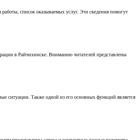
м работы, список оказываемых услуг. Эти сведения помогут
ерации в Райчихинске. Вниманию читателей представлены
ые ситуации. Также одной из его основных функций является
елям представлены адреса и контактные данные ведомства,