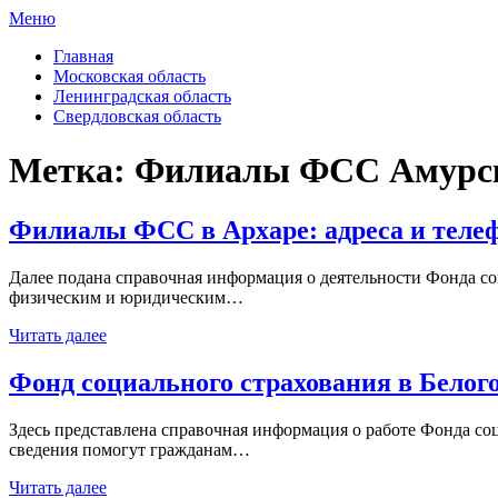
Меню
ФСС России
Все отделения Фонда социального страхования России
Главная
Московская область
Ленинградская область
Свердловская область
Метка:
Филиалы ФСС Амурск
Филиалы ФСС в Архаре: адреса и теле
Далее подана справочная информация о деятельности Фонда соц
физическим и юридическим…
Читать далее
Фонд социального страхования в Белог
Здесь представлена справочная информация о работе Фонда соц
сведения помогут гражданам…
Читать далее